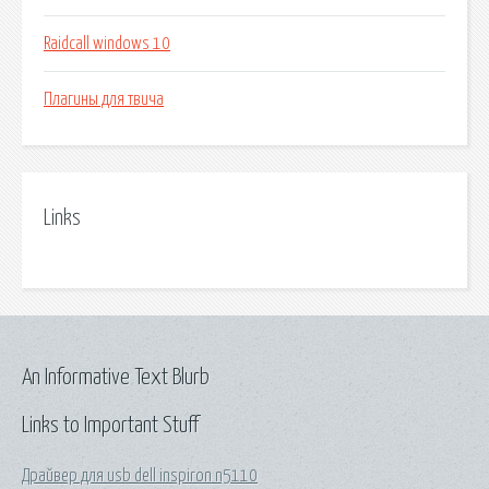
Raidcall windows 10
Плагины для твича
Links
An Informative Text Blurb
Links to Important Stuff
Драйвер для usb dell inspiron n5110