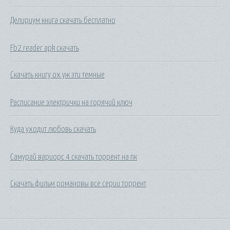
Делириум книга скачать бесплатно
Fb2 reader apk скачать
Скачать книгу ох уж эти темные
Расписание электрички на горячий ключ
Куда уходит любовь скачать
Самурай вариорс 4 скачать торрент на пк
Скачать фильм романовы все серии торрент