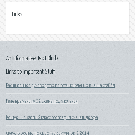
Links
An Informative Text Blurb
Links to Important Stuff
Расширенное руководство по тета исцелению вианна стайбл
Реле времени rv 02 схема подключения
Контурные карты 6 класс география скачать дрофа
Скачать бесплатно евро тур симулятор 2 2014