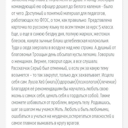
командующий ею офицер дошел до белого каления - было
от чего. Доступный и понятний материал для педагогов,
работающих по ФГОС, о том, как правильно. Представлена
карточки по русскому языку по всем темам за курс 5 класса.
Еще, и еще в синюю бездну дня, полную жарких, жестоких
блесков, кинула зычные блики целебеевская колокольня.
Туда и сюда заерзали в воздухе над нею стрижи. А душный от
благовонья Троицын день обсыпал кусты легкими. Говорили
о женщинах. Вернее, говорил один, а все слушали.
Рассказчик Серый был отменный, и если уж за какую тему
возьмется – то так закрутит, только дух захватывает. Исцели
себя сам. Луиза Хей (книги)(здороьве)(психология)(лечение)
Благодаря её рекомендациям Вы научитесь любить свою
жизнь и самих себя, ценить себя и гордиться собой. Также
сможете избавиться от проблем, вернуть телу. Родившись,
шаг за шагом мы учимся Жить. Любить и быть любимыми,
ошибаться и учиться на неудачах,остерегаться опасностей и
самое главное выживать в кругу врагов.