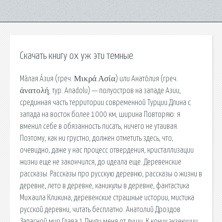
Скачать книгу ох уж эти темные
Ма́лая А́зия (греч. Μικρά Ασία) или Анатóлия (греч.
ἀνατολή; тур. Anadolu) — полуостров на западе Азии,
срединная часть территории современной Турции.Длина с
запада на восток более 1000 км, ширина Повторяю: я
вменил себе в обязанность писать, ничего не утаивая.
Поэтому, как ни грустно, должен отметить здесь, что,
очевидно, даже у нас процесс отвердения, кристаллизации
жизни еще не закончился, до идеала еще. Деревенские
рассказы. Рассказы про русскую деревню, рассказы о жизни в
деревне, лето в деревне, каникулы в деревне, фантастика
Михаила Кликина, деревенские страшные истории, мистика
русской деревни, читать бесплатно. Анатолий Дроздов
Запасной мир Глава 1 Пнули меня от души. К концу экзекуции