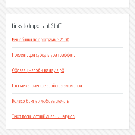
Links to Important Stuff
Решебники по программе 2100
Презентация субкультура граффити
Образец жалобы на жэу в рб
Гост механические свойства алюминия
Колесо бампер любовь скачать
Текст песни летний ливень шатунов