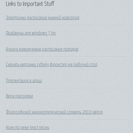
Links to Important Stuff
Электрички расписание нижний новгород
Драйверы для windows 7 hp
Ачинск новокузнецк расписание поездов
Скачать картинки субару форестер на рабочий стол
Презентация а алиш
Вера глаголева
Философский энциклопедический словарь 2010 автор
Крек по реке текст песни