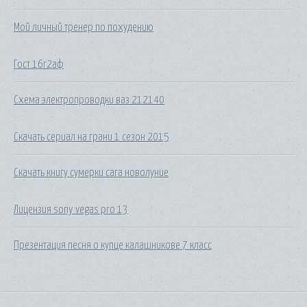
Мой личный тренер по похудению
Гост 16г2аф
Схема электропроводки ваз 212140
Скачать сериал на грани 1 сезон 2015
Скачать книгу сумерки сага новолуние
Лицензия sony vegas pro 13
Презентация песня о купце калашникове 7 класс