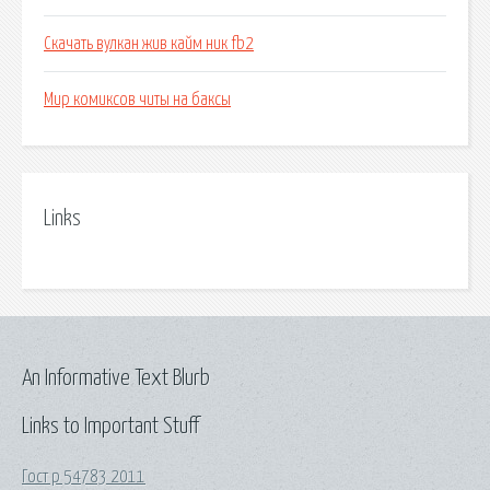
Скачать вулкан жив кайм ник fb2
Мир комиксов читы на баксы
Links
An Informative Text Blurb
Links to Important Stuff
Гост р 54783 2011