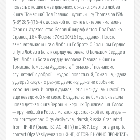
повесть о кошке и «её девочке», о жизни, смерти и любви
Книга "Томасина" Пол Гэллико - купить книгу Thomasina ISBN
5-85285-336-4 с доставкой по почте в интернет-магазине
Ozon.ru. Издательство: Розовый жираф Автор: Пол Гэллико
Страниц: 184 Формат: 70х100/16 Год издания:. Просто
замечательная книга о Любви и Доброте. О Большом Сердце
и Пути Любви и Бога к сердцу человека. О Большом Сердце и
Пути Любви и Бога к сердцу человека. Главная » Книги »
Томасина Томасина Аудиокнига "Томасина" познакомит
слушателей с доброй и мудрой повестью. Я, Томасина, ждала
у дверей какую-то рыжую девчонку, даже не особенно
хорошенькую. Иногда я думала, нет ли между нами какой-то
еще неведомой мне связи. В издательстве Символик вышла
новая детская книга Вероники Черных Приключения. Слово
— крупнейший в России магазин христианской литературы —
приветствует вас. Olga Vasilyevna, Irkutsk, Russia. Graduated
from ПИ ИГУ (бывш. ВСГАО, ИГПУ) in 1987. Log in or sign up to
contact Olga Vasilyevna 100 КНИГ, КОТОРЫЕ НУЖНО ПРОЧИТАТЬ