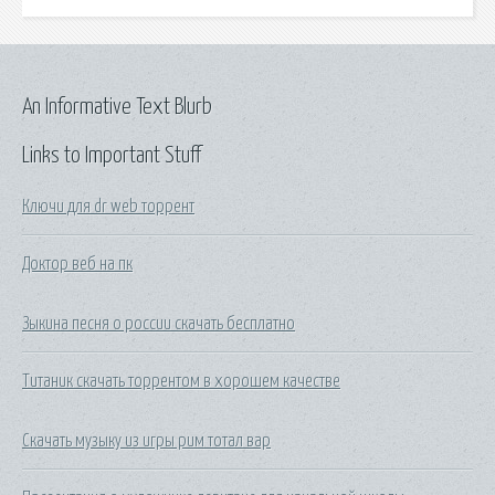
An Informative Text Blurb
Links to Important Stuff
Ключи для dr web торрент
Доктор веб на пк
Зыкина песня о россии скачать бесплатно
Титаник скачать торрентом в хорошем качестве
Скачать музыку из игры рим тотал вар