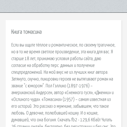
Книга томасина
Если вы ищите тёплое и романтическое, по своему трагичное,
но в то же время светлое произведение, эта книга для вас. Я
старше 18 лет, принимаю условия работы сайта, даю
согласие на обработку перс. данных и получение
спецпредложений. На мой вкус не из лучших книг автора.
Затянуто, скучно, пикировки героев не вытягивают роман на
звание "с юмором". Пол Гэллико (1897-1976) –
американский Андерсен, автор «Снежного гуся», «Дженни» и
«Ослиного чуда». «Томасина» (1957) – самая известная из
его историй. Это рассказ о мужчине, забывшем, что такое
любовь. О девочке, полюбившей кошку. И о кошке,
думавшей, что она богиня. Cкачать fb2 - 129,6 Кбайт Читать
26 страниц онлайн. бесплатно, без регистрации и без смс. Это