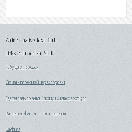
An Informative Text Blurb
Links to Important Stuff
Табу цикл передач
Скачать проект кей через торрент
Гдз тетрадь по английскому 10 класс spotlight
Batman arkham knight дополнения
Kaghuna