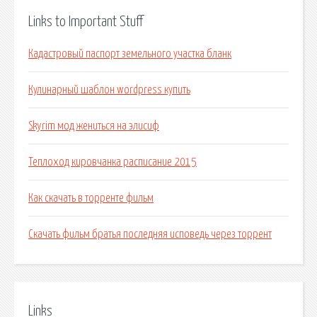
Links to Important Stuff
Кадастровый паспорт земельного участка бланк
Кулинарный шаблон wordpress купить
Skyrim мод жениться на элисиф
Теплоход кировчанка расписание 2015
Как скачать в торренте фильм
Скачать фильм братья последняя исповедь через торрент
Links