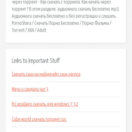
через торрент - Как скачать с торрента. Как качать через
торрент ? В этом разделе. аудиокниги скачать бесплатно mp3.
Аудиокниги скачать бесплатно и без регистрации и слушать.
PornoShara / Скачать Порно Бесплатно / Порно Фильмы /
Torrent / XXX / Adult.
Links to Important Stuff
Скачать скин на майнкрафт скин лагера
Мечи и сандали чит 3
Pci драйвер скачать для windows 7 32
Cube world скачать торрент rus