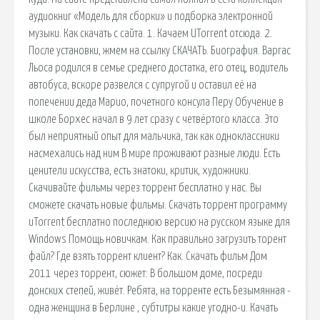
аудиокниг «Модель для сборки» и подборка электронной
музыки. Как скачать с сайта. 1. Качаем UTorrent отсюда. 2.
После установки, жмем на ссылку СКАЧАТЬ. Биография. Варгас
Льоса родился в семье среднего достатка, его отец, водитель
автобуса, вскоре развелся с супругой и оставил её на
попечении деда Марио, почетного консула Перу Обучение в
школе Борхес начал в 9 лет сразу с четвёртого класса. Это
был неприятный опыт для мальчика, так как одноклассники
насмехались над ним В мире проживают разные люди. Есть
ценители искусства, есть знатоки, критик, художники.
Скачивайте фильмы через торрент бесплатно у нас. Вы
сможете скачать новые фильмы. Скачать торрент программу
uTorrent бесплатно последнюю версию на русском языке для
Windows Помощь новичкам. Как правильно загрузить торент
файл? Где взять торрент клиент? Как. Скачать фильм Дом
2011 через торрент, сюжет: В большом доме, посреди
донских степей, живёт. Ребята, на торренте есть Безымянная -
одна женщина в Берлине , субтитры какие угодно-и. Качать