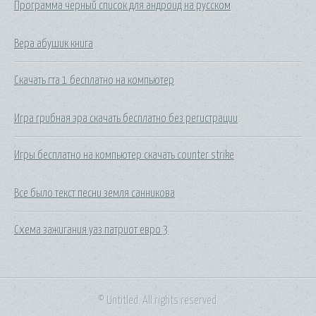
Программа черный список для андроид на русском
Вера абушик книга
Скачать гта 1 бесплатно на компьютер
Игра грибная эра скачать бесплатно без регистрации
Игры бесплатно на компьютер скачать counter strike
Все было текст песни земля санникова
Схема зажигания уаз патриот евро 3
© Untitled. All rights reserved.