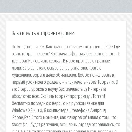
Как скачать в торренте фильм
Помощь новичкам. Как правильно загрузить торент файл? Где
взять торрент клиент? Как скачать фильмы бесплатно с torent
трекера? Как скачать сериал. В мире проживают разные
люди. Есть ценители искусства, есть знатоки, критик,
художники, воры и даже обманщики. Добро пожаловать в
первый урок моего раздела – «Как качать через Торрент». В
этой серии уроков я научу Вас скачивать из Интернета
абсолютно все:. Скачать торрент программу uTorrent
бесплатно последнюю версию на русском языке для
Windows XP, 7, 10, 8 компьютера и телефона Андроид,
iPhone,iPad С того момента, как Макаров объявил о том, что
Хвост феи будет распущен, все члены отряда отправились кто
куда. На сайте представлена самая полная в сети коллекция