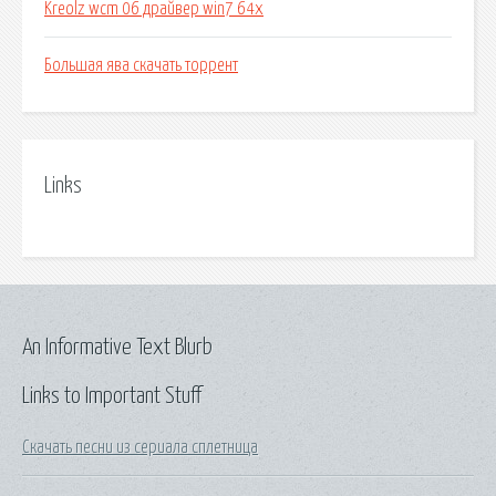
Kreolz wcm 06 драйвер win7 64x
Большая ява скачать торрент
Links
An Informative Text Blurb
Links to Important Stuff
Скачать песни из сериала сплетница