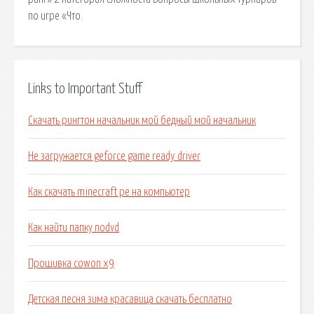
по игре «Что.
Links to Important Stuff
Скачать рингтон начальник мой бедный мой начальник
Не загружается geforce game ready driver
Как скачать minecraft pe на компьютер
Как найти папку nodvd
Прошивка cowon x9
Детская песня зима красавица скачать бесплатно