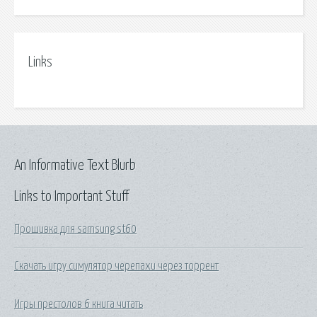
Links
An Informative Text Blurb
Links to Important Stuff
Прошивка для samsung st60
Скачать игру симулятор черепахи через торрент
Игры престолов 6 книга читать