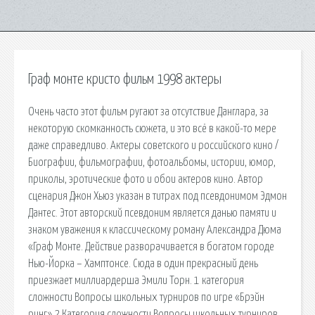
Граф монте кристо фильм 1998 актеры
Очень часто этот фильм ругают за отсутствие Данглара, за
некоторую скомканность сюжета, и это всё в какой-то мере
даже справедливо. Актеры советского и российского кино /
Биографии, фильмографии, фотоальбомы, истории, юмор,
приколы, эротические фото и обои актеров кино. Автор
сценария Джон Хьюз указан в титрах под псевдонимом Эдмон
Дантес. Этот авторский псевдоним является данью памяти и
знаком уважения к классическому роману Александра Дюма
«Граф Монте. Действие разворачивается в богатом городе
Нью-Йорка – Хамптонсе. Сюда в один прекрасный день
приезжает миллиардерша Эмили Торн. 1 категория
сложности Вопросы школьных турниров по игре «Брэйн
ринг» 2 Категория сложности Вопросы школьных турниров