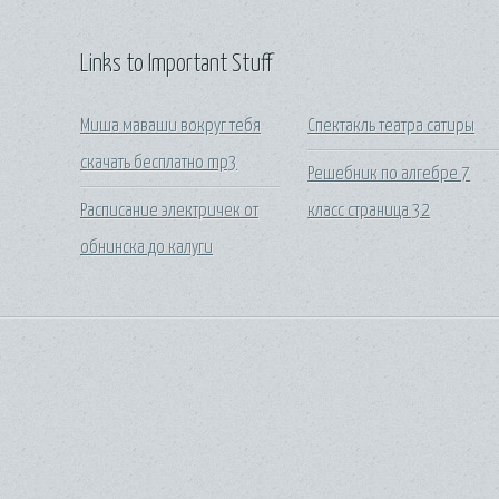
Links to Important Stuff
Миша маваши вокруг тебя
Спектакль театра сатиры
скачать бесплатно mp3
Решебник по алгебре 7
Расписание электричек от
класс страница 32
обнинска до калуги