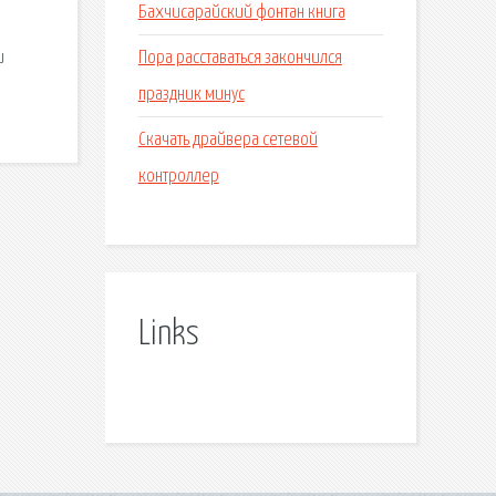
Бахчисарайский фонтан книга
Пора расставаться закончился
и
праздник минус
Скачать драйвера сетевой
контроллер
Links