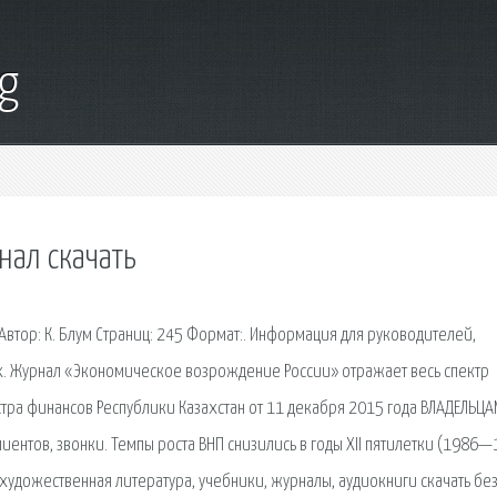
g
нал скачать
втор: К. Блум Страниц: 245 Формат:. Информация для руководителей,
х. Журнал «Экономическое возрождение России» отражает весь спектр
ра финансов Республики Казахстан от 11 декабря 2015 года ВЛАДЕЛЬЦА
ентов, звонки. Темпы роста ВНП снизились в годы XII пятилетки (1986—
, художественная литература, учебники, журналы, аудиокниги скачать без