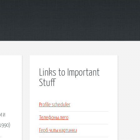
Links to Important
Stuff
Profile scheduler
М И
Телефоны лего
1990)
Герб читы картинки
.