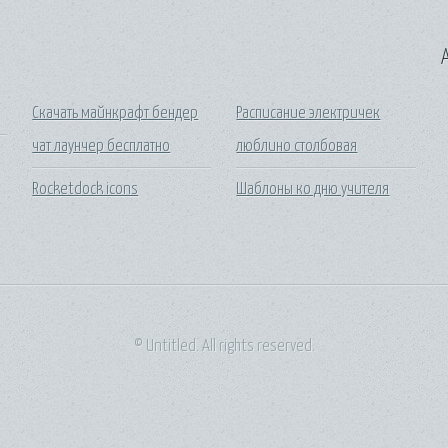
A
Скачать майнкрафт бендер
Расписание электричек
чат лаунчер бесплатно
люблино столбовая
Rocketdock icons
Шаблоны ко дню учителя
© Untitled. All rights reserved.