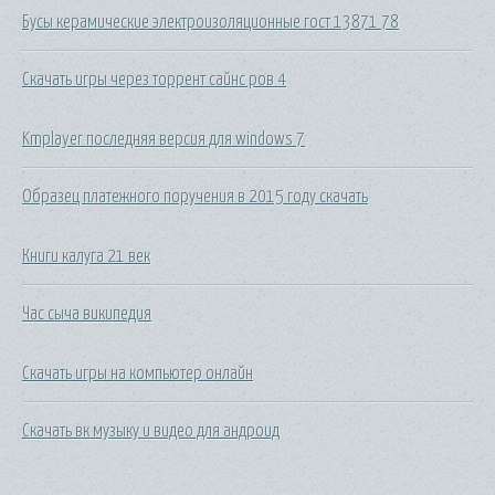
Бусы керамические электроизоляционные гост 13871 78
Скачать игры через торрент сайнс ров 4
Kmplayer последняя версия для windows 7
Образец платежного поручения в 2015 году скачать
Книги калуга 21 век
Час сыча википедия
Скачать игры на компьютер онлайн
Скачать вк музыку и видео для андроид