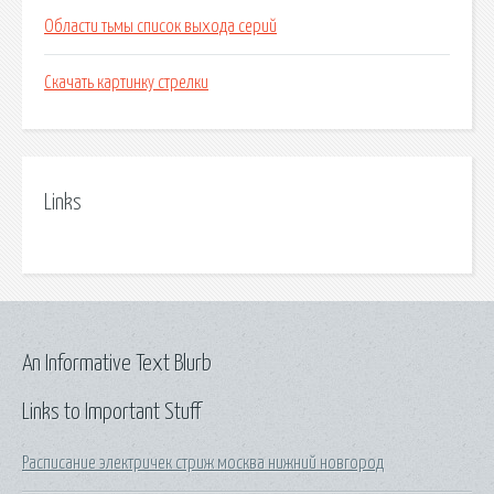
Области тьмы список выхода серий
Скачать картинку стрелки
Links
An Informative Text Blurb
Links to Important Stuff
Расписание электричек стриж москва нижний новгород