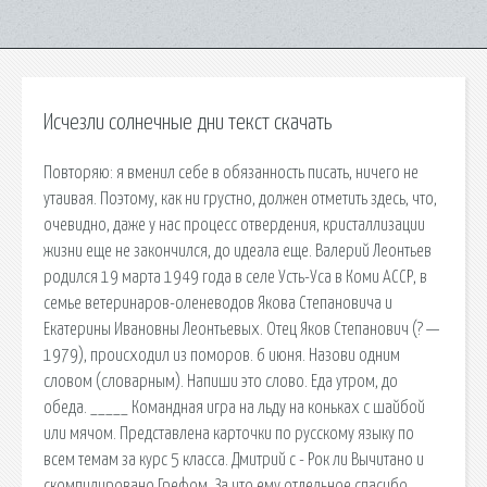
Исчезли солнечные дни текст скачать
Повторяю: я вменил себе в обязанность писать, ничего не
утаивая. Поэтому, как ни грустно, должен отметить здесь, что,
очевидно, даже у нас процесс отвердения, кристаллизации
жизни еще не закончился, до идеала еще. Валерий Леонтьев
родился 19 марта 1949 года в селе Усть-Уса в Коми АССР, в
семье ветеринаров-оленеводов Якова Степановича и
Екатерины Ивановны Леонтьевых. Отец Яков Степанович (? —
1979), происходил из поморов. 6 июня. Назови одним
словом (словарным). Напиши это слово. Еда утром, до
обеда. _____ Командная игра на льду на коньках с шайбой
или мячом. Представлена карточки по русскому языку по
всем темам за курс 5 класса. Дмитрий c - Рок ли Вычитано и
скомпилировано Грефом. За что ему отдельное спасибо.