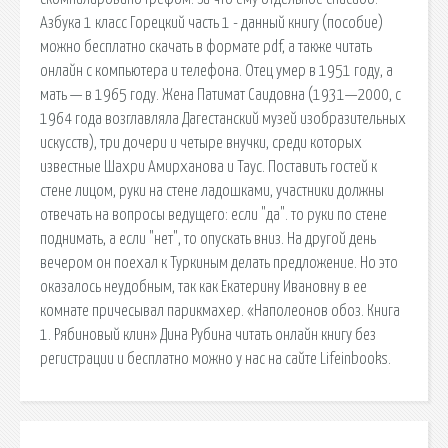
Азбука 1 класс Горецкий часть 1 - данный книгу (пособие)
можно бесплатно скачать в формате pdf, а также читать
онлайн с компьютера и телефона. Отец умер в 1951 году, а
мать — в 1965 году. Жена Патимат Саидовна (1931—2000, с
1964 года возглавляла Дагестанский музей изобразительных
искусств), три дочери и четыре внучки, среди которых
известные Шахри Амирханова и Таус. Поставить гостей к
стене лицом, руки на стене ладошками, участники должны
отвечать на вопросы ведущего: если "да". то руки по стене
поднимать, а если "нет", то опускать вниз. На другой день
вечером он поехал к Туркиным делать предложение. Но это
оказалось неудобным, так как Екатерину Ивановну в ее
комнате причесывал парикмахер. «Наполеонов обоз. Книга
1. Рябиновый клин» Дина Рубина читать онлайн книгу без
регистрации и бесплатно можно у нас на сайте Lifeinbooks.