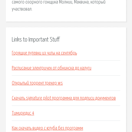
самого озорного гонщика Молнии, Маквина, который
участвовал.
Links to Important Stuff
Горящие путевки из читы на сентябрь
Расписание электричек от обнинска до калуги
Открытый торрент трекер ws
Скачать signature pilot программа для подписи документов
Тимиредис 4
Как скачать видео с ютуба без программ