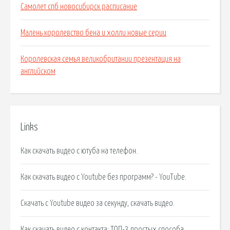
Самолет спб новосибирск расписание
Малень королевство бена и холли новые серии
Королевская семья великобритании презентация на
английском
Links
Как скачать видео с ютуба на телефон.
Как скачать видео с Youtube без программ? - YouTube.
Скачать с Youtube видео за секунду, скачать видео.
Как скачать видео с контакта: ТОП-3 простых способа.