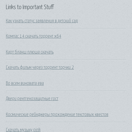
Links to Important Stuff
Как узнать статус заявления в детский сад
Компас 14 скачать торрент x64
Карт бланш плюша скачать
Скачать фильм через торрент торчки 2
Во всем виновата ева
Двери рентгенозащитные гост
Космические рейнджеры прохождение текстовых квестов
Скачать музыку pink