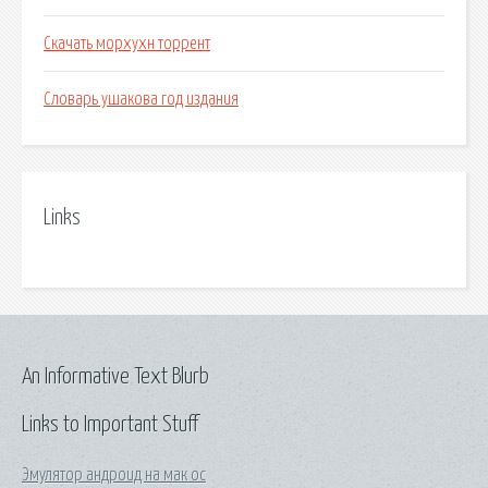
Скачать морхухн торрент
Словарь ушакова год издания
Links
An Informative Text Blurb
Links to Important Stuff
Эмулятор андроид на мак ос