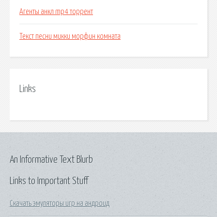
Агенты анкл mp4 торрент
Текст песни микки морфин комната
Links
An Informative Text Blurb
Links to Important Stuff
Скачать эмуляторы игр на андроид