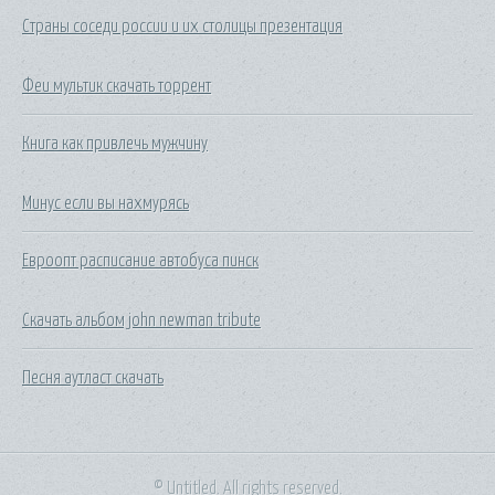
Страны соседи россии и их столицы презентация
Феи мультик скачать торрент
Книга как привлечь мужчину
Минус если вы нахмурясь
Евроопт расписание автобуса пинск
Скачать альбом john newman tribute
Песня аутласт скачать
© Untitled. All rights reserved.