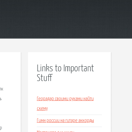
Links to Important
Stuff
пк
ь
Георадар своими руками найти
схему
Гимн россии на гитаре аккорды
ор