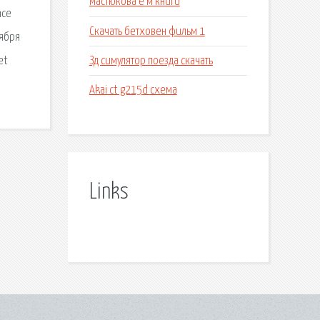
Мастюкова е м книги
nce
Скачать бетховен фильм 1
тября
Зд симулятор поезда скачать
et
Akai ct g215d схема
Links