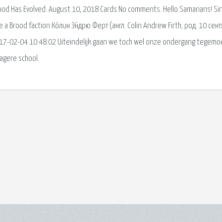
ood Has Evolved. August 10, 2018 Cards No comments. Hello Samarians! Si
 a Brood faction Ко́лин Э́ндрю Ферт (англ. Colin Andrew Firth; род. 10 сен
017-02-04 10:48:02 Uiteindelijk gaan we toch wel onze ondergang tegemo
lagere school.