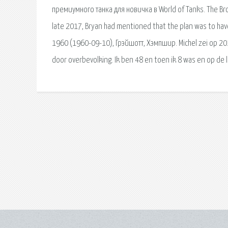
премиумного танка для новичка в World of Tanks. The Br
late 2017, Bryan had mentioned that the plan was to have
1960 (1960-09-10), Грэйшотт, Хэмпшир. Michel zei op 2
door overbevolking. Ik ben 48 en toen ik 8 was en op de 