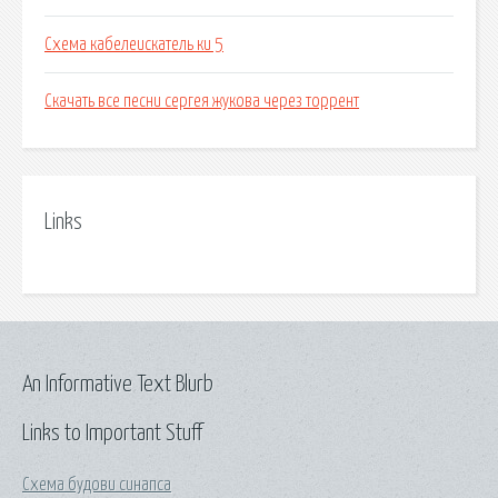
Схема кабелеискатель ки 5
Скачать все песни сергея жукова через торрент
Links
An Informative Text Blurb
Links to Important Stuff
Схема будови синапса