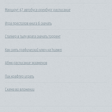
Маршрут 47 автобуса оренбург расписание
Игра престолов книга 6 скачать
Сталкер в тылу врага скачать торрент
Как снять графический ключ на huawei
Абмк расписание экзаменов
Пик крафтер играть
Схема во вложении