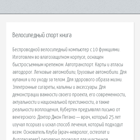
Велосипедный спорт книга
Беспроводной велосипедный компьютер с 10 функциями.
Изготовлен во влагозащитном корпусе, оснащен
быстросъемным крепежом. Автотранспорт. Карты и атласы
автодорог. Легковые автомобили; Грузовые автомобили. Для
купания и по уходу за телом. Для здорового образа жизни.
Электронные сигареты, кальяны и аксессуары. Для
демонстрации важности своего проекта, его современности,
актуальности и национальной престижности, а также
реальности воплощения, Кубертен предъявлял письмо от
венгерского. Доктор Джон Пегано — врач, который 25 лет
изучал псориаз и искал способ лечения, который подходит
всем. Основатель Клуба (врач-невролог, остеопат и
фитотерапевт) регулярно проводит для участников