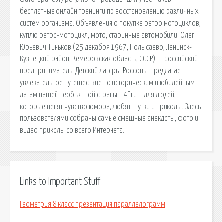
бесплатные онлайн тренинги по восстановлению различных
систем организма. Объявления о покупке ретро мотоциклов,
куплю ретро-мотоцикл, мото, старинные автомобили. Олег
Юрьевич Тиньков (25 декабря 1967, Полысаево, Ленинск-
Кузнецкий район, Кемеровская область, СССР) — российский
предприниматель. Детский лагерь "Россонь" предлагает
увлекательное путешествие по историческим и юбилейным
датам нашей необъятной страны. L4F.ru – для людей,
которые ценят чувство юмора, любят шутки и приколы. Здесь
пользователями собраны самые смешные анекдоты, фото и
видео приколы со всего Интернета.
Links to Important Stuff
Геометрия 8 класс презентация параллелограмм