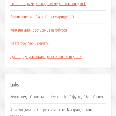
Скачать игры через торрент черепашки ниндзя 1
Расписание автобусов брест маршрут 30
Калязин углич расписание автобусов
Masterboy песни скачать
Договор уступки прав требования части долга
Links
Велосипедный компьютер Cyclotech, 10 функций Белый цвет.
Amazon (Амазон) на русском языке. Быстрая доставка