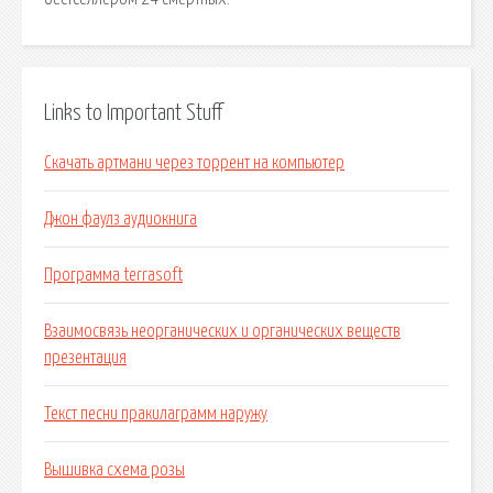
Links to Important Stuff
Скачать артмани через торрент на компьютер
Джон фаулз аудиокнига
Программа terrasoft
Взаимосвязь неорганических и органических веществ
презентация
Текст песни пракилаграмм наружу
Вышивка схема розы