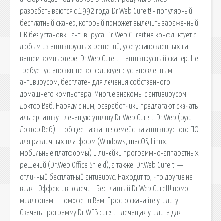
разрабатываются с 1992 года. Dr.Web CureIt! - популярный
бесплатный сканер, который поможет вылечить зараженный
ПК без установки антивируса. Dr Web Cureit не конфликтует с
любым из антивирусных решений, уже установленных на
вашем компьютере. Dr.Web CureIt! - антивирусный сканер. Не
требует установки, не конфликтует с установленным
антивирусом, бесплатен для лечения собственного
домашнего компьютера. Многие знакомы с антивирусом
Доктор Веб. Наряду с ним, разработчики предлагают скачать
альтернативу - лечащую утилиту Dr Web Cureit. Dr.Web (рус.
Доктор Веб) — общее название семейства антивирусного ПО
для различных платформ (Windows, macOS, Linux,
мобильные платформы) и линейки программно-аппаратных
решений (Dr.Web Office Shield), а также. Dr.Web CureIt! —
отличный бесплатный антивирус. Находит то, что другие не
видят. Эффективно лечит. Бесплатный Dr.Web CureIt! помог
миллионам – поможет и Вам. Просто скачайте утилиту.
Скачать программу Dr WEB cureit - лечащая утилита для