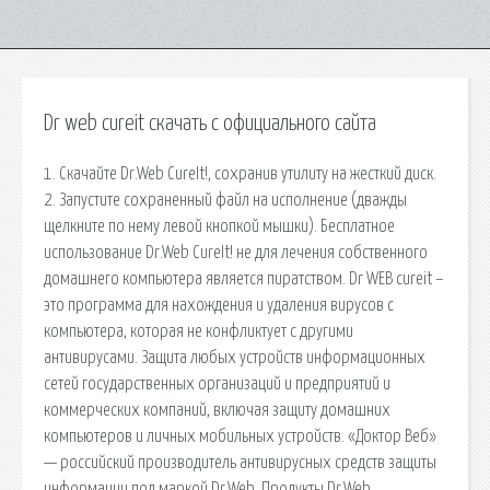
Dr web cureit скачать с официального сайта
1. Скачайте Dr.Web CureIt!, сохранив утилиту на жесткий диск.
2. Запустите сохраненный файл на исполнение (дважды
щелкните по нему левой кнопкой мышки). Бесплатное
использование Dr.Web CureIt! не для лечения собственного
домашнего компьютера является пиратством. Dr WEB cureit –
это программа для нахождения и удаления вирусов с
компьютера, которая не конфликтует с другими
антивирусами. Защита любых устройств информационных
сетей государственных организаций и предприятий и
коммерческих компаний, включая защиту домашних
компьютеров и личных мобильных устройств. «Доктор Веб»
— российский производитель антивирусных средств защиты
информации под маркой Dr.Web. Продукты Dr.Web