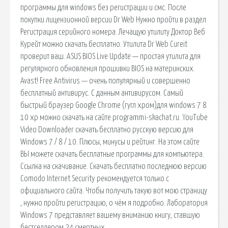
программы для windows без регистрации и смс. После
покупки лицензионной версии Dr Web Нужно пройти в раздел
Регистрация серийного номера. Лечащую утилиту Доктор Веб
Курейт можно скачать бесплатно. Утилита Dr Web Cureit
проверит ваш. ASUS BIOS Live Update — простая утилита для
регулярного обновления прошивки BIOS на материнских.
Avast! Free Antivirus — очень популярный и совершенно
бесплатный антивирус. С данным антивирусом. Самый
быстрый браузер Google Chrome (гугл хром)для windows 7 8
10 xp можно скачать на сайте programmi-skachat.ru. YouTube
Video Downloader скачать бесплатно русскую версию для
Windows 7 / 8 / 10. Плюсы, минусы и рейтинг. На этом сайте
ВЫ можете скачать бесплатные программы для компьютера.
Ссылка на скачивание. Скачать бесплатно последнюю версию
Comodo Internet Security рекомендуется только с
официального сайта. Чтобы получить такую вот мою страницу
, нужно пройти регистрацию, о чём я подробно. Лаборатория
Windows 7 представляет вашему вниманию книгу, ставшую
бестселлером 24 смертных.