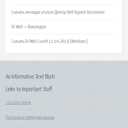
Скачать лечащую утилиту Доктор Веб Курейт бесплатно.
Dr.Web — Википедия.
Cкачать Dr.Web CureIt! 11.04.2019 (Windows).
An Informative Text Blurb
Links to Important Stuff
12v 10a схема
Расписание кемерово мыски