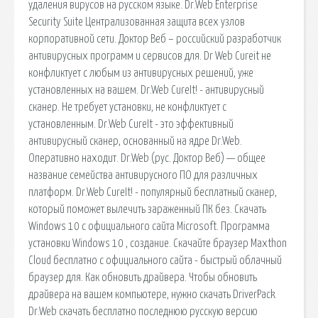
удаления вирусов на русском языке. Dr.Web Enterprise
Security Suite Централизованная защита всех узлов
корпоративной сети. Доктор Веб – российский разработчик
антивирусных программ и сервисов для. Dr Web Cureit не
конфликтует с любым из антивирусных решений, уже
установленных на вашем. Dr.Web CureIt! - антивирусный
сканер. Не требует установки, не конфликтует с
установленным. Dr.Web CureIt - это эффективный
антивирусный сканер, основанный на ядре Dr.Web.
Оперативно находит. Dr.Web (рус. Доктор Веб) — общее
название семейства антивирусного ПО для различных
платформ. Dr.Web CureIt! - популярный бесплатный сканер,
который поможет вылечить зараженный ПК без. Скачать
Windows 10 с официального сайта Microsoft. Программа
установки Windows 10 , создание. Скачайте браузер Maxthon
Cloud бесплатно с официального сайта - быстрый облачный
браузер для. Как обновить драйвера. Чтобы обновить
драйвера на вашем компьютере, нужно скачать DriverPack.
Dr.Web скачать бесплатно последнюю русскую версию