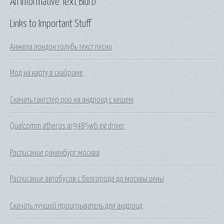
An Informative Text Blurb
Links to Important Stuff
Анжела лондон голубь текст песни
Мод на карту в скайриме
Скачать гангстер рио на андроид с кешем
Qualcomm atheros ar9485wb eg driver
Расписание раненбург москва
Расписание автобусов с белгорода до москвы цены
Скачать лучший проигрыватель для андроид