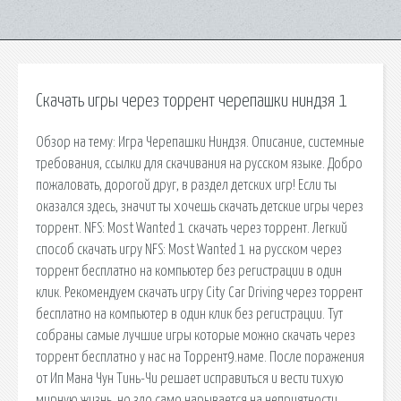
Скачать игры через торрент черепашки ниндзя 1
Обзор на тему: Игра Черепашки Ниндзя. Описание, системные
требования, ссылки для скачивания на русском языке. Добро
пожаловать, дорогой друг, в раздел детских игр! Если ты
оказался здесь, значит ты хочешь скачать детские игры через
торрент. NFS: Most Wanted 1 скачать через торрент. Легкий
способ скачать игру NFS: Most Wanted 1 на русском через
торрент бесплатно на компьютер без регистрации в один
клик. Рекомендуем скачать игру City Car Driving через торрент
бесплатно на компьютер в один клик без регистрации. Тут
собраны самые лучшие игры которые можно скачать через
торрент бесплатно у нас на Торрент9.наме. После поражения
от Ип Мана Чун Тинь-Чи решает исправиться и вести тихую
мирную жизнь, но зло само нарывается на неприятности.