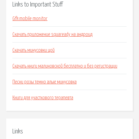
Links to Important Stuff
Gfk mobile monitor
Скачать приложение squaready на андроид
Скачать минусовки цой
Скачать книги малиновской бесплатно и без регистрации
Песни розы темно алые минусовка
Книги для участкового терапевта
Links