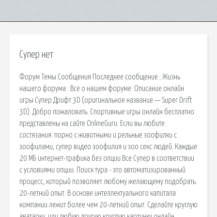
Супер нет
Форум Темы Сообщения Последнее сообщение ; Жизнь
нашего форума : Все о нашем форуме. Описание онлайн
игры Супер Дрифт 3D (оригинальное название — Super Drift
3D). Добро пожаловать. Спортивные игры онлайн бесплатно
представлены на сайте OnlineGuru. Если вы любите
состязания. порно с животными и рельные зоофилки с
зоофилами, супер видео зоофилия и зоо секс людей. Каждые
20 МБ интернет-трафика без опции Все Супер в соответствии
с условиями опции. Поиск тура - это автоматизированный
процесс, который позволяет любому желающему подобрать.
20-летний опыт. В основе интеллектуального капитала
компании лежит более чем 20-летний опыт. Сделайте круглую
аватарку, или любую другую круглую картинку онлайн.