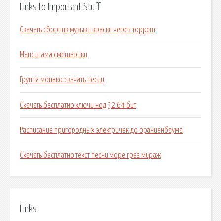
Links to Important Stuff
Скачать сборник музыки краски через торрент
Мансипама смешарики
Группа монако скачать песни
Скачать бесплатно ключи нод 32 64 бит
Расписание пригородных электричек до ораниенбаума
Скачать бесплатно текст песни море грез мираж
Links