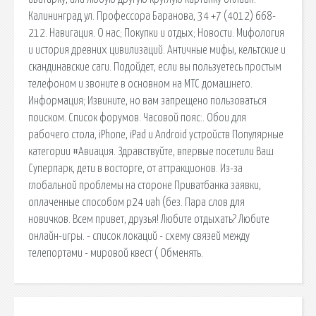
Калининград ул. Профессора Баранова, 34 +7 (4012) 668-
212. Навигация. О нас; Покупки и отдых; Новости. Мифология
и история древних цивилизаций. Античные мифы, кельтские и
скандинавские саги. Подойдет, если вы пользуетесь простым
телефоном и звоните в основном на МТС домашнего.
Информация; Извините, но вам запрещено пользоваться
поиском. Список форумов. Часовой пояс:. Обои для
рабочего стола, iPhone, iPad и Android устройств Популярные
категории #Авиация. Здравствуйте, впервые посетили Ваш
Суперпарк, дети в восторге, от аттракционов. Из-за
глобальной проблемы на стороне Приватбанка заявки,
оплаченные способом p24 uah (без. Пара слов для
новичков. Всем привет, друзья! Любите отдыхать? Любите
онлайн-игры. - список локаций - схему связей между
телепортами - мировой квест ( Обменять.