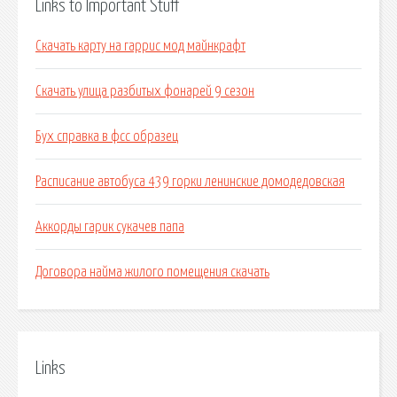
Links to Important Stuff
Скачать карту на гаррис мод майнкрафт
Скачать улица разбитых фонарей 9 сезон
Бух справка в фсс образец
Расписание автобуса 439 горки ленинские домодедовская
Аккорды гарик сукачев папа
Договора найма жилого помещения скачать
Links