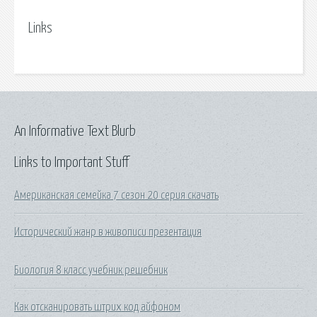
Links
An Informative Text Blurb
Links to Important Stuff
Американская семейка 7 сезон 20 серия скачать
Исторический жанр в живописи презентация
Биология 8 класс учебник решебник
Как отсканировать штрих код айфоном