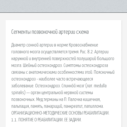
Сегменты позвоночной артерии схема
Диаметр сонной артерии в норме Кровоснабжение
головного мозга осуществляется тремя. Рис. 8.2. Артерии
наружной и внутренней поверхностей полушарий большого
мозга. Шейный остеохондроз. Симптомы остеохондроза
связаны с анатомическими особенностями этой. Поясничный
остеохондроз - наиболее часто встречающееся
заболевание. Остеохондроз. Спинно́й мозг (лат. medulla
spinalis) — орган центральной нервной системы
позвоночных. Мед.термины на П: Палочка кишечная,
пальпация, память, панариций, панкреатит, папиллома.
ОРГАНИЗАЦИОННО-МЕТОДИЧЕСКИЕ ОСНОВЫ РЕАБИЛИТАЦИИ.
1.1. ПОНЯТИЕ О РЕАБИЛИТАЦИИ. ЕЕ ЗАДАЧИ.