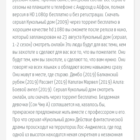
сезоны на планшете и телефоне с Андроид и Айфон, полная
версия в HD 1080p бесплатно и без регистрации. Скачать
сериал Кукольный дом (2009) через торрент бесплатно в
хорошем качестве hd 1080 вы сможете после релиза в кино,
который запланирован на 23 августа Кукольный дом (сериал,
1-2 сезон) смотреть онлайн Эти люди будут для вас теми, кем
вы захотите и сделают для вас все то, что вы пожелаете. Они
будут тем, кем вы захотите, и сделают то, что вам нужно. Они
говорят на всех языках и обладают всеми навыками сразу.
Они живут в месте, где стираю. Дамбо (2019) Балканский
рубеж (2019) Рассвет (2019) Капитан Марвел (2019) Алита:
Боевой ангел (2019). Сериал Кукольный дом смотреть
онлайн, или скачать через торрент бесплатно. Бездомная
девочка (Сон Чжу А) соглашается на, казалось бы,
прекрасное предложение жить вместе с профессором и его.
Про что сериал «Кукольный дом» Действие фантастической
драмы происходит на территории Лос-Анджелеса, где под
одной из высоток находится некая секретная и незаконная