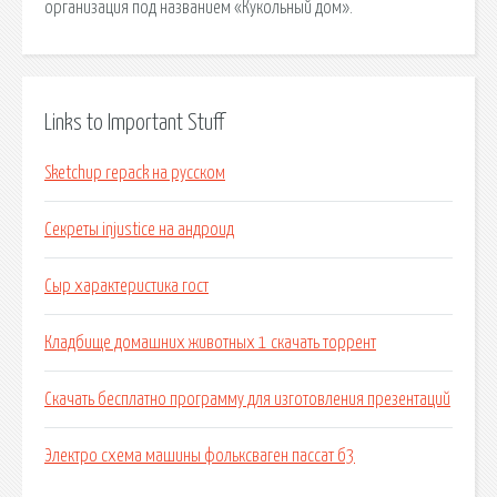
организация под названием «Кукольный дом».
Links to Important Stuff
Sketchup repack на русском
Секреты injustice на андроид
Сыр характеристика гост
Кладбище домашних животных 1 скачать торрент
Скачать бесплатно программу для изготовления презентаций
Электро схема машины фольксваген пассат б3