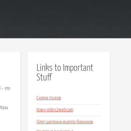
Links to Important
Stuff
 – это
Схема стихов
 Игры
Ключ video2webcam
Олег шелонин виктор баженов