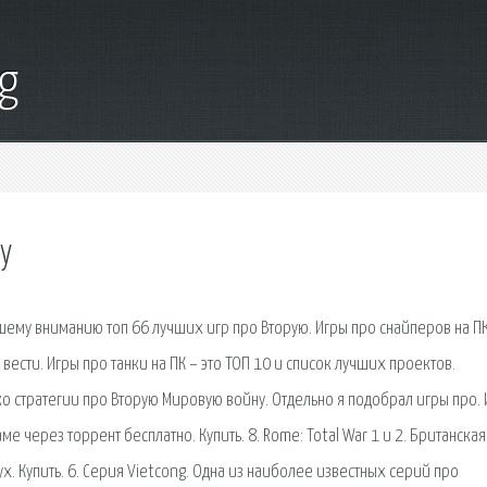
g
ну
ему вниманию топ 66 лучших игр про Вторую. Игры про снайперов на ПК
ести. Игры про танки на ПК – это ТОП 10 и список лучших проектов.
ко стратегии про Вторую Мировую войну. Отдельно я подобрал игры про.
ме через торрент бесплатно. Купить. 8. Rome: Total War 1 и 2. Британская
ух. Купить. 6. Серия Vietcong. Одна из наиболее известных серий про