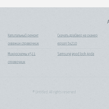
A
Капитальный ремонт
Скачать драйвер на сканер
скважин справочник
epson tx210
Микросхемы к511
Samsung good lock 4pda
справочник
© Untitled. All rights reserved.