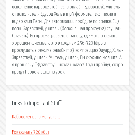
исполнение караоке этой песни онлайн. Здравствуй, учитель
от исполнителя Эдуард Хиль в mp3 формате, текст песни и
видео клип Песни Для авторизации пройдите по ссылке. Еще
песни Здравствуй, учитель. (бесконечная прокрутка) слушать
(скачать). Вы просматриваете страницу, где можно скачать
хорошем качестве, а это в среднем 256-320 kbps и
прослушать в режиме онлайн mp3 композицию Эдуард Хиль -
Здравствуй, учитель. Учитель, учитель, Вы скромно молчите. А
я прошепчу: "Здравствуй школа и класс!" Годы пройдут, скоро
придут Первоклашки на урок.
Links to Important Stuff
Кабриолет цепи минус текст
Рок скачать 320 кбит