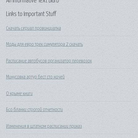
An Informative Text Blurb
Links to Important Stuff
Скачать сериал провинциалка
Моды для евро трек симулятора 2 скачать
Расписание автобусов организатор перевозок
Минусовка артур бест сто ночей
О крыме книги
Бсо бланки строгой отчетности
Изменения в штатном расписании приказ