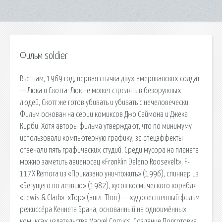
Фильм soldier
Вьетнам, 1969 год, первая стычка двух американских солдат
— Люка и Скотта: Люк не может стрелять в безоружных
людей, Скотт же готов убивать и убивать с нечеловечески.
Фильм основан на серии комиксов Джо Саймона и Джека
Кирби. Хотя авторы фильма утверждают, что по минимуму
использовали компьютерную графику, за спецэффекты
отвечали пять графических студий. Среди мусора на планете
можно заметить авианосец «Franklin Delano Roosevelt», F-
117X Remora из «Приказано уничтожить» (1996), спиннер из
«Бегущего по лезвию» (1982), кусок космического корабля
«Lewis & Clark». «Тор» (англ. Thor) — художественный фильм
режиссёра Кеннета Брана, основанный на одноимённых
комиксах издательства Marvel Comics. Создание Подготовка.