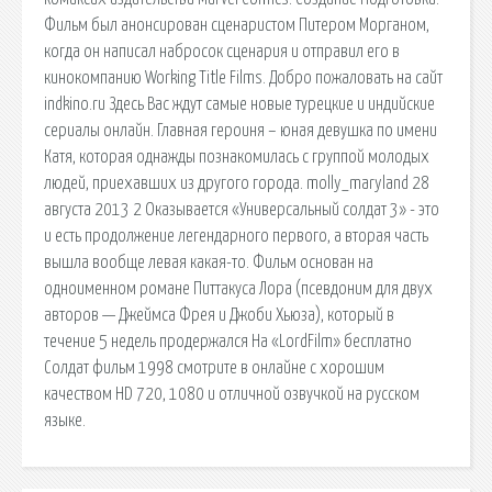
Фильм был анонсирован сценаристом Питером Морганом,
когда он написал набросок сценария и отправил его в
кинокомпанию Working Title Films. Добро пожаловать на сайт
indkino.ru Здесь Вас ждут самые новые турецкие и индийские
сериалы онлайн. Главная героиня – юная девушка по имени
Катя, которая однажды познакомилась с группой молодых
людей, приехавших из другого города. molly_maryland 28
августа 2013 2 Оказывается «Универсальный солдат 3» - это
и есть продолжение легендарного первого, а вторая часть
вышла вообще левая какая-то. Фильм основан на
одноименном романе Питтакуса Лора (псевдоним для двух
авторов — Джеймса Фрея и Джоби Хьюза), который в
течение 5 недель продержался На «LordFilm» бесплатно
Солдат фильм 1998 смотрите в онлайне с хорошим
качеством HD 720, 1080 и отличной озвучкой на русском
языке.