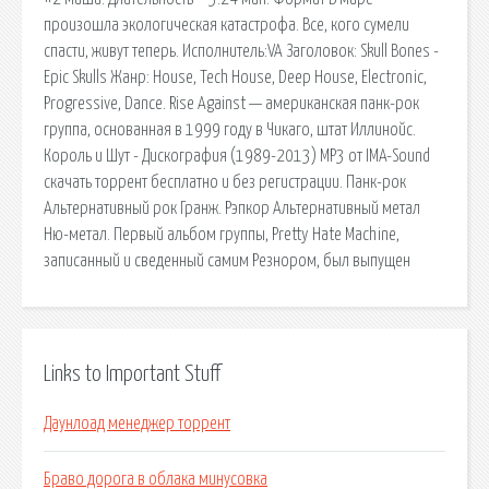
произошла экологическая катастрофа. Все, кого сумели
спасти, живут теперь. Исполнитель:VA Заголовок: Skull Bones -
Epic Skulls Жанр: House, Tech House, Deep House, Electronic,
Progressive, Dance. Rise Against — американская панк-рок
группа, основанная в 1999 году в Чикаго, штат Иллинойс.
Король и Шут - Дискография (1989-2013) МР3 от IMA-Sound
скачать торрент бесплатно и без регистрации. Панк-рок
Альтернативный рок Гранж. Рэпкор Альтернативный метал
Ню-метал. Первый альбом группы, Pretty Hate Machine,
записанный и сведенный самим Резнором, был выпущен
Links to Important Stuff
Даунлоад менеджер торрент
Браво дорога в облака минусовка