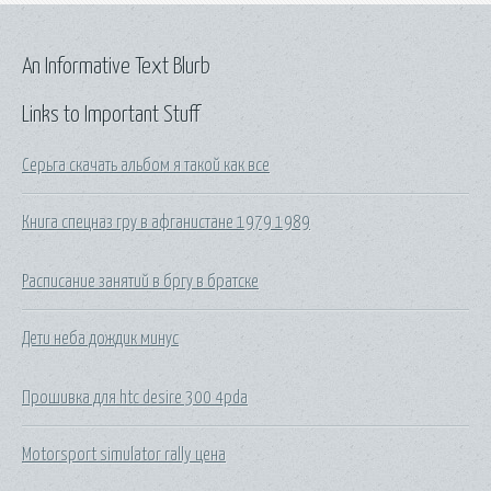
An Informative Text Blurb
Links to Important Stuff
Серьга скачать альбом я такой как все
Книга спецназ гру в афганистане 1979 1989
Расписание занятий в бргу в братске
Дети неба дождик минус
Прошивка для htc desire 300 4pda
Motorsport simulator rally цена