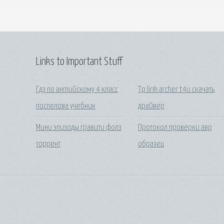
Links to Important Stuff
Гдз по английскому 4 класс
Tp link archer t4u скачать
поспелова учебник
драйвер
Мини эпизоды гравити фолз
Протокол проверки авр
торрент
образец