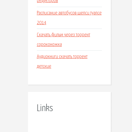
редукторов
Расписание автобусов шепси туапсе
2014
Скачать фильм через торрент
сороконожка
Аудиокниги скачать торрент
детские
Links