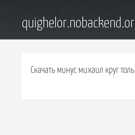
quighelor.nobackend.or
Скачать минус михаил круг толь