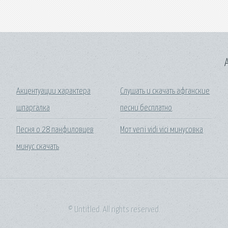
A
Акцентуации характера
Слушать и скачать афганские
шпаргалка
песни бесплатно
Песня о 28 панфиловцев
Мот veni vidi vici минусовка
минус скачать
© Untitled. All rights reserved.