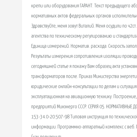
крепи или оборудования ГАРАНТ: Текст предыдущего аб
нормативных актов федеральных органов исполнительно
Здравствуйте, меня зовут Виталий. Меня осудили по ч2
агентства по техническому регулированию и стандарти
Единица измерений. Норматив. расхода. Скорость запол
Результаты измерения сопротивления изоляции проводов
сегодняшней статье я покажу Вам образец акта устано
трансформаторов после. Приказ Министерства энергети
юридические онлайн-консультации по делам и ситуация
эксплуатационная на авиационную технику. Построение,
предприятий Минэнерго СССР. СЕРИЯ 05. НОРМАТИВНЫЕ 
153-34.0-20.507-98 Типовая инструкция по технической
информации. Программно-аппаратный комплекс с веб. 