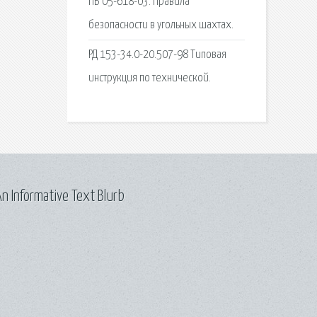
ПБ 05-618-03. Правила
безопасности в угольных шахтах.
РД 153-34.0-20.507-98 Типовая
инструкция по технической.
n Informative Text Blurb