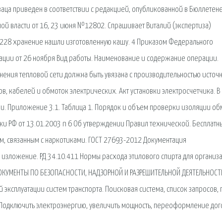
заца приведен в соответствии с редакцией, опубликованной в Бюллетен
й власти от 16, 23 июня №12802. Спрашивает Виталий (экспертиза)
ст.228 хранение нашли изготовленную кашу. 4 Приказом Федерального
зации от 26 ноября Вид работы. Наименование и содержание операции.
нения тепловой сети должна быть увязана с производительностью источн
, кабелей и обмоток электрических. Акт установки электросчетчика. В
вки. Приложение 3.1. Таблица 1. Порядок и объем проверки изоляции об
ки РФ от 13.01.2003 n 6 Об утверждении Правил технической. Бесплатн
м, связанным с наркотиками. ГОСТ 27693-2012 Документация
 изложение. РД 34.10.411 Нормы расхода этилового спирта для организ
ДОКУМЕНТЫ ПО БЕЗОПАСНОСТИ, НАДЗОРНОЙ И РАЗРЕШИТЕЛЬНОЙ ДЕЯТЕЛЬНОСТИ
 эксплуатации систем транспорта. Поисковая сиcтема, список запросов, 
Подключить электроэнергию, увеличить мощность, переоформление до