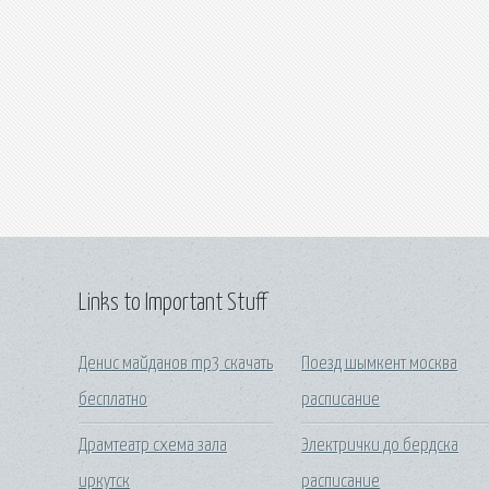
Links to Important Stuff
Денис майданов mp3 скачать
Поезд шымкент москва
бесплатно
расписание
Драмтеатр схема зала
Электрички до бердска
иркутск
расписание