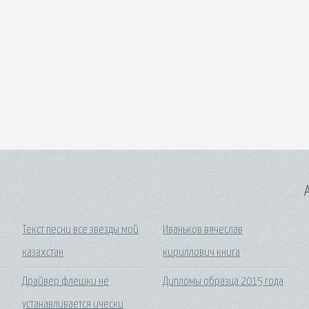
A
Текст песни все звезды мой
Иваньков вячеслав
казахстан
кириллович книга
Драйвер флешки не
Дипломы образца 2015 года
устанавливается ически