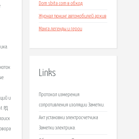
Dom sbita com в обход
е
Журнал тюнинг автомобилей архив
Манга легенды и герои
ика.
моток
Links
ые
Протокол измерения
аций и
сопротивления изоляции Заметки.
. РД
Акт установки электросчетчика
поиск
Заметки электрика.
говора