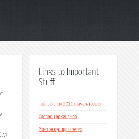
Links to Important
Stuff
кт
Тайный знак 2011 скачать торрент
в
Словари архаизмов
Рингтон курица и петух
) до