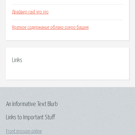
Драйвер raid что это
Краткое содержание облако озеро башня
Links
An Informative Text Blurb
Links to Important Stuff
Front mission online