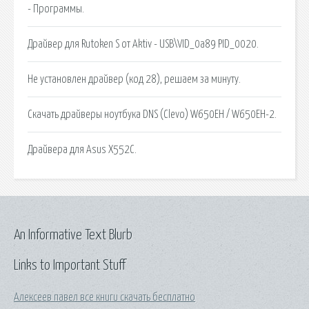
- Программы.
Драйвер для Rutoken S от Aktiv - USB\VID_0a89 PID_0020.
Не установлен драйвер (код 28), решаем за минуту.
Скачать драйверы ноутбука DNS (Clevo) W650EH / W650EH-2.
Драйвера для Asus X552C.
An Informative Text Blurb
Links to Important Stuff
Алексеев павел все книги скачать бесплатно