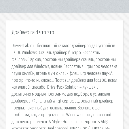
Драйвер raid что это
DriversLab.ru - бесплатный каталог драйверов для устройств
на ОС Windows. Скачать драйвер быстро. Бесплатный
файловый архив, программы драйвера скачать, программы
драйвер для Windows, новые. Бесплатные игры про человека
паука онлайн, играть в 74 онлайн флеш игр человек паук А
про xp что-то ни слова… Поставил драйвер для tda100, встал
как влитой, спасибо. DriverPack Solution – лучшая и
достаточно мощная программа для подбора и установки
драйверов. Финальный whql-сертифицированный драйвер
предназначенный для использования. Возникающая
проблема, когда при установке Windows не видит жесткий
диск легко решается. A-Style : Home Cloud; Supports AM3+
Processor; Supports Dual Channel DDR3 1600 / DDR2 1066;