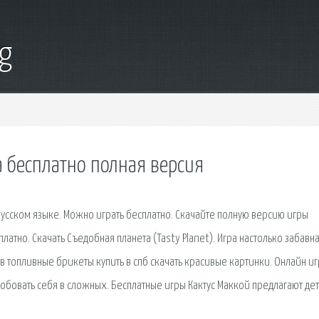
g
а бесплатно полная версия
русском языке. Можно играть бесплатно. Скачайте полную версию игры
атно. Скачать Съедобная планета (Tasty Planet). Игра настолько забавна
 тв топливные брикеты купить в спб скачать красивые картинки. Онлайн и
бовать себя в сложных. Бесплатные игры Кактус Маккой предлагают дет