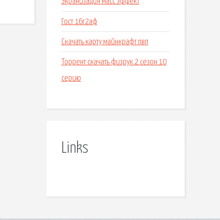
Экранизация масс эффект
Гост 16г2аф
Скачать карту майнкрафт пвп
Торрент скачать физрук 2 сезон 10
серию
Links