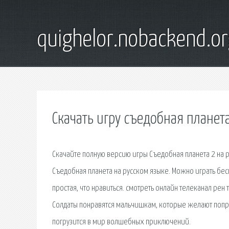
quighelor.nobackend.or
Скачать игру съедобная планет
Скачайте полную версию игры Съедобная планета 2 на 
Съедобная планета на русском языке. Можно играть беспл
простая, что нравиться. смотреть онлайн телеканал рен
Солдаты понравятся мальчишкам, которые желают попро
погрузится в мир волшебных приключений.