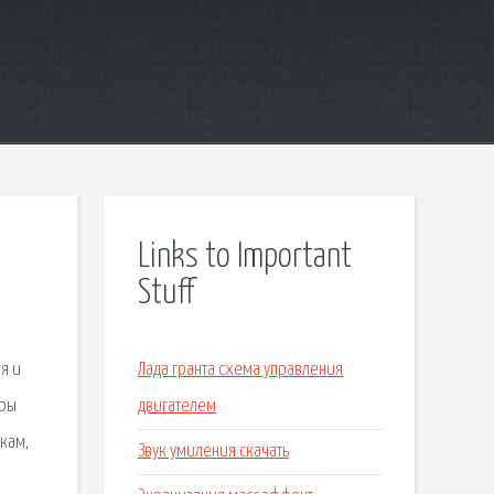
Links to Important
Stuff
я и
Лада гранта схема управления
гры
двигателем
кам,
Звук умиления скачать