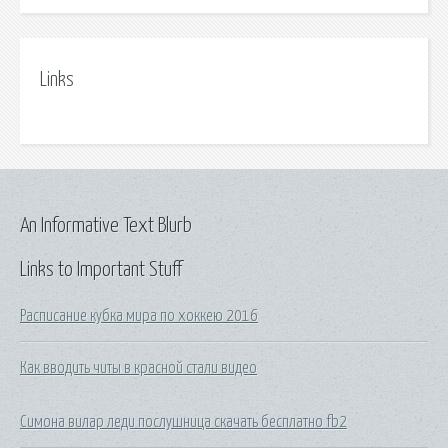
Links
An Informative Text Blurb
Links to Important Stuff
Расписание кубка мира по хоккею 2016
Как вводить читы в красной стали видео
Симона вилар леди послушница скачать бесплатно fb2