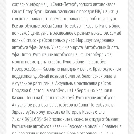
согласно информации Санкт-Петербургского автовокзала.
Санкт-Петербург - Казань расписание поездов РЖД на 2019
год по направлению, время отправления, прибытия и пути.
Все автобусные рейсы Санкт-Петербург - Казань. Купить билет
по низкой цене, узнать расписание с разных вокзалов, самый
полный список рейсов только у нас. Маршрут следования
автобуса Уфа-Казань. У нас 2 маршрута. Автобусные билеты
Уфа-Питер. Расписание автобусов Санкт-Петербург-Уфа
можно посмотреть на сайте. Купить билет на автобус
Новороссийск — Казань по выгодным ценам. Круглосуточная
поддержка, удобный возврат билетов, безопасная оплата.
Актуальное расписание. Актуальные расписания рейсов.
Продажа билетов на автобусы из Набережных Челнов в
Казань. Цены на билеты от 420 руб. Расписание автобусов.
Актуальное расписание автобусов из Санкт-Петербурга в
Здравствуйте хочу поехать из Питера в Казань 6,или
7июля.89516854642 позвоните и скажите откуда отбывает.
Расписание автобусов Казань - Барселона онлайн. Сравнение
рейсов разных перевозчиков. Время отправления и дни