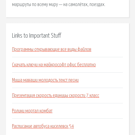
маршруты по всему миру — на самолётах, поездах.
Links to Important Stuff
Программы открывающие все виды файлов
Скачать ключи на майкрософт офис бесплатно
Миша маваши молодость текст песни
Презентация скорость единицы скорости 7 класс
Ролики мортал комбат
Расписание автобуса киселевск 54