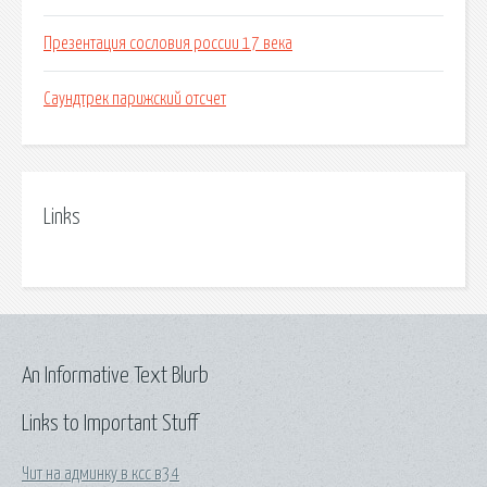
Презентация сословия россии 17 века
Саундтрек парижский отсчет
Links
An Informative Text Blurb
Links to Important Stuff
Чит на админку в ксс в34