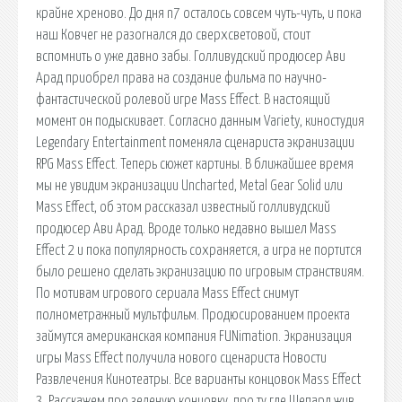
крайне хреново. До дня n7 осталось совсем чуть-чуть, и пока
наш Ковчег не разогнался до сверхсветовой, стоит
вспомнить о уже давно забы. Голливудский продюсер Ави
Арад приобрел права на создание фильма по научно-
фантастической ролевой игре Mass Effect. В настоящий
момент он подыскивает. Согласно данным Variety, киностудия
Legendary Entertainment поменяла сценариста экранизации
RPG Mass Effect. Теперь сюжет картины. В ближайшее время
мы не увидим экранизации Uncharted, Metal Gear Solid или
Mass Effect, об этом рассказал известный голливудский
продюсер Ави Арад. Вроде только недавно вышел Mass
Effect 2 и пока популярность сохраняется, а игра не портится
было решено сделать экранизацию по игровым странствиям.
По мотивам игрового сериала Mass Effect снимут
полнометражный мультфильм. Продюсированием проекта
займутся американская компания FUNimation. Экранизация
игры Mass Effect получила нового сценариста Новости
Развлечения Кинотеатры. Все варианты концовок Mass Effect
3. Расскажем про зеленую концовку, про ту где Шепард жив.