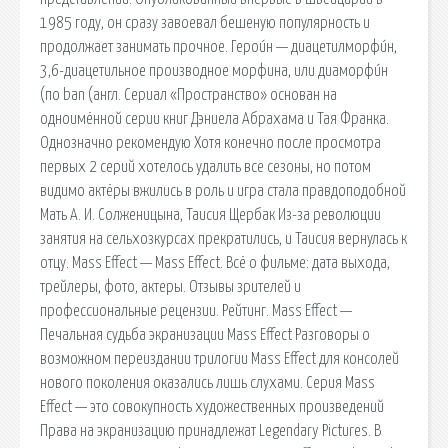
1985 году, он сразу завоевал бешеную популярность и
продолжает занимать прочное. Герои́н — диацетилморфи́н,
3,6-диацетильное производное морфина, или диаморфи́н
(по ban (англ. Сериал «Пространство» основан на
одноимённой серии книг Дэниела Абрахама и Тая Франка.
Однозначно рекомендую Хотя конечно после просмотра
первых 2 серий хотелось удалить все сезоны, но потом
видимо актёры вжились в роль и игра стала правдоподобной
Мать А. И. Солженицына, Таисия Щербак Из-за революции
занятия на сельхозкурсах прекратились, и Таисия вернулась к
отцу. Mass Effect — Mass Effect. Всё о фильме: дата выхода,
трейлеры, фото, актеры. Отзывы зрителей и
профессиональные рецензии. Рейтинг. Mass Effect —
Печальная судьба экранизации Mass Effect Разговоры о
возможном переиздании трилогии Mass Effect для консолей
нового поколения оказались лишь слухами. Серия Mass
Effect — это совокупность художественных произведений
Права на экранизацию принадлежат Legendary Pictures. В