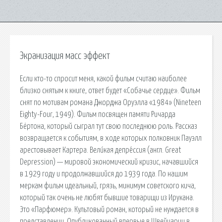
Экранизация масс эффект
Если кто-то спросит меня, какой фильм считаю наиболее
близко снятым к книге, ответ будет «Собачье сердце». Фильм
снят по мотивам романа Джорджа Оруэлла «1984» (Nineteen
Eighty-Four, 1949). Фильм посвящен памяти Ричарда
Бёртона, который сыграл тут свою последнюю роль. Рассказ
возвращается к событиям, в ходе которых полковник Пауэлл
арестовывает Картера. Вели́кая депре́ссия (англ. Great
Depression) — мировой экономический кризис, начавшийся
в 1929 году и продолжавшийся до 1939 года. По нашим
меркам фильм идеальный, грязь, минимум советского кича,
который так очень не любят бывшие товарищи из Ирукана.
Это «Парфюмер». Культовый роман, который не нуждается в
представлении. Опубликованный впервые в Швейцарии в