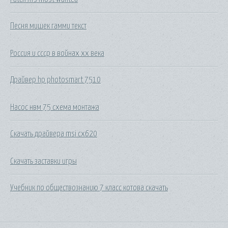
Песня мишек гамми текст
Россия и ссср в войнах xx века
Драйвер hp photosmart 7510
Насос нвм 75 схема монтажа
Скачать драйвера msi cx620
Скачать заставки игры
Учебник по обществознанию 7 класс котова скачать