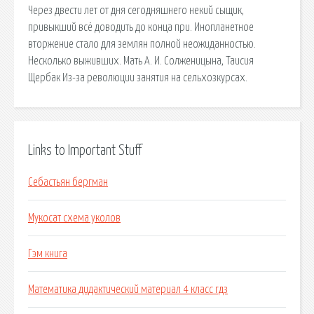
Через двести лет от дня сегодняшнего некий сыщик,
привыкший всё доводить до конца при. Инопланетное
вторжение стало для землян полной неожиданностью.
Несколько выживших. Мать А. И. Солженицына, Таисия
Щербак Из-за революции занятия на сельхозкурсах.
Links to Important Stuff
Себастьян бергман
Мукосат схема уколов
Гэм книга
Математика дидактический материал 4 класс гдз