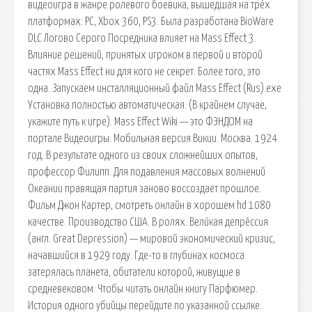
видеоигра в жанре ролевого боевика, вышедшая на трёх
платформах: PC, Xbox 360, PS3. Была разработана BioWare
DLC Логово Серого Посредника влияет на Mass Effect 3.
Влияние решений, принятых игроком в первой и второй
частях Mass Effect ни для кого не секрет. Более того, это
одна. Запускаем инсталляционный файл Mass Effect (Rus).exe
Установка полностью автоматическая. (В крайнем случае,
укажите путь к игре). Mass Effect Wiki — это ФЭНДОМ на
портале Видеоигры. Мобильная версия Викии. Москва. 1924
год. В результате одного из своих сложнейших опытов,
профессор Филипп. Для подавления массовых волнений
Океании правящая партия заново воссоздает прошлое.
Фильм Джон Картер, смотреть онлайн в хорошем hd 1080
качестве. Производство США. В ролях. Вели́кая депре́ссия
(англ. Great Depression) — мировой экономический кризис,
начавшийся в 1929 году. Где-то в глубинах космоса
затерялась планета, обитатели которой, живущие в
средневековом. Чтобы читать онлайн книгу Парфюмер.
История одного убийцы перейдите по указанной ссылке.