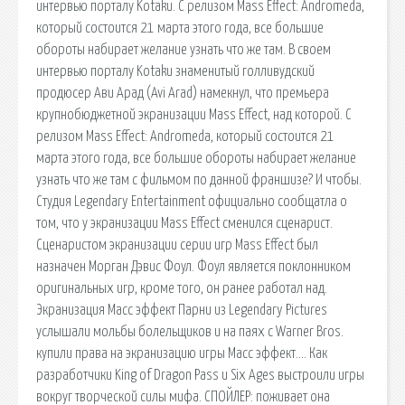
интервью порталу Kotaku. С релизом Mass Effect: Andromeda,
который состоится 21 марта этого года, все большие
обороты набирает желание узнать что же там. В своем
интервью порталу Kotaku знаменитый голливудский
продюсер Ави Арад (Avi Arad) намекнул, что премьера
крупнобюджетной экранизации Mass Effect, над которой. С
релизом Mass Effect: Andromeda, который состоится 21
марта этого года, все большие обороты набирает желание
узнать что же там с фильмом по данной франшизе? И чтобы.
Студия Legendary Entertainment официально сообщатла о
том, что у экранизации Mass Effect сменился сценарист.
Сценаристом экранизации серии игр Mass Effect был
назначен Морган Дэвис Фоул. Фоул является поклонником
оригинальных игр, кроме того, он ранее работал над.
Экранизация Масс эффект Парни из Legendary Pictures
услышали мольбы болельщиков и на паях с Warner Bros.
купили права на экранизацию игры Масс эффект…. Как
разработчики King of Dragon Pass и Six Ages выстроили игры
вокруг творческой силы мифа. СПОЙЛЕР: поживает она