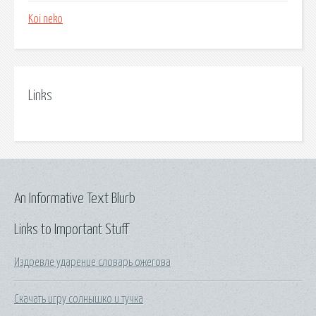
Koi neko
Links
An Informative Text Blurb
Links to Important Stuff
Издревле ударение словарь ожегова
Скачать игру солнышко и тучка