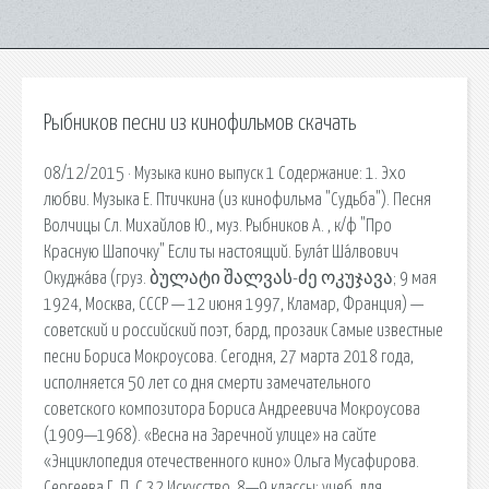
Рыбников песни из кинофильмов скачать
08/12/2015 · Музыка кино выпуск 1 Содержание: 1. Эхо
любви. Музыка Е. Птичкина (из кинофильма "Судьба"). Песня
Волчицы Сл. Михайлов Ю., муз. Рыбников А. , к/ф "Про
Красную Шапочку" Если ты настоящий. Була́т Ша́лвович
Окуджа́ва (груз. ბულატი შალვას-ძე ოკუჯავა; 9 мая
1924, Москва, СССР — 12 июня 1997, Кламар, Франция) —
советский и российский поэт, бард, прозаик Самые известные
песни Бориса Мокроусова. Сегодня, 27 марта 2018 года,
исполняется 50 лет со дня смерти замечательного
советского композитора Бориса Андреевича Мокроусова
(1909—1968). «Весна на Заречной улице» на сайте
«Энциклопедия отечественного кино» Ольга Мусафирова.
Сергеева Г. П. С 32 Искусство. 8—9 классы: учеб. для