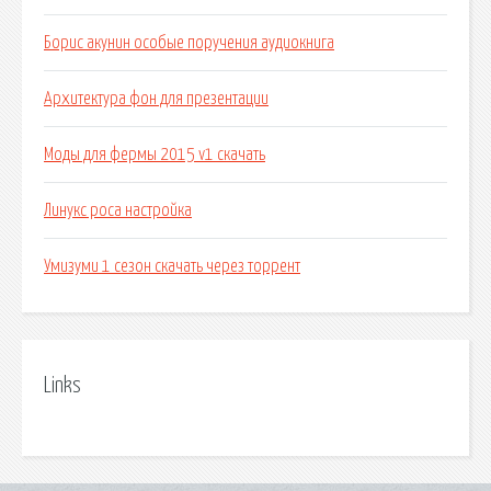
Борис акунин особые поручения аудиокнига
Архитектура фон для презентации
Моды для фермы 2015 v1 скачать
Линукс роса настройка
Умизуми 1 сезон скачать через торрент
Links