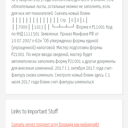
обязательные листы, остальные можно не заполнять, если
для них нет показателей. Скачать новый бланк
││││││││││││││ Стр. │0│0│1│
││7000││1013││ └─┴─┴─┘ Форма n Р11001 Код
по КНД 1111501 Заявление. Приказ Минфина РФ от
10.07.2007 n 62н "Об утверждении формы единой
(упрощенной) налоговой. Мастер подготовки формы
Р21001. По мере ввода сведений, мастер будет
автоматически заполнять форму Р21001 и другие документы
для внесения изменений. 2017 С 1 октября 2017 года счет-
фактуру снова изменили. Смотрите новый бланк здесь. С 1
июля 2017 года бланк счет-фактуры измениться.
Links to Important Stuff
Скачать через торрент игру блокада как майнкрафт