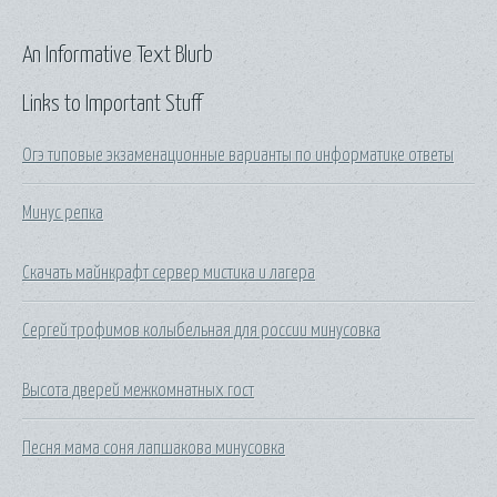
An Informative Text Blurb
Links to Important Stuff
Огэ типовые экзаменационные варианты по информатике ответы
Минус репка
Скачать майнкрафт сервер мистика и лагера
Сергей трофимов колыбельная для россии минусовка
Высота дверей межкомнатных гост
Песня мама соня лапшакова минусовка