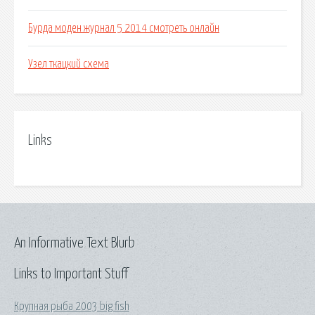
Бурда моден журнал 5 2014 смотреть онлайн
Узел ткацкий схема
Links
An Informative Text Blurb
Links to Important Stuff
Крупная рыба 2003 big fish