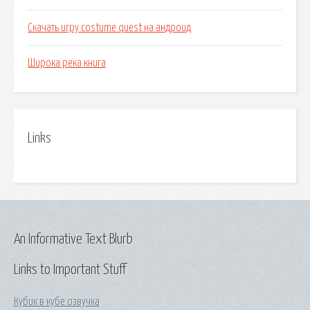
Скачать игру costume quest на андроид
Широка река книга
Links
An Informative Text Blurb
Links to Important Stuff
Кубик в кубе озвучка