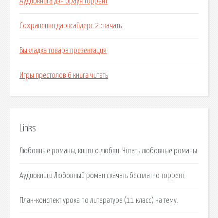
Аудиокнига дэн браун торрент
Сохранения дарксайдерс 2 скачать
Выкладка товара презентация
Игры престолов 6 книга читать
Links
Любовные романы, книги о любви. Читать любовные романы.
Аудиокниги Любовный роман скачать бесплатно торрент.
План-конспект урока по литературе (11 класс) на тему.