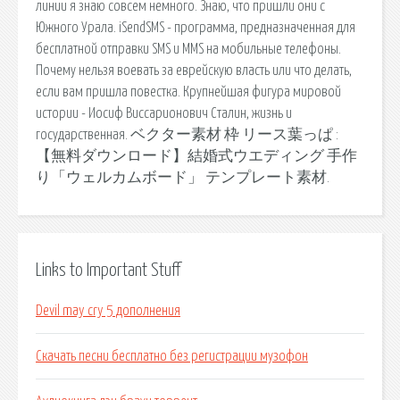
линии я знаю совсем немного. Знаю, что пришли они с
Южного Урала. iSendSMS - программа, предназначенная для
бесплатной отправки SMS и MMS на мобильные телефоны.
Почему нельзя воевать за еврейскую власть или что делать,
если вам пришла повестка. Крупнейшая фигура мировой
истории - Иосиф Виссарионович Сталин, жизнь и
государственная. ベクター素材 枠 リース葉っぱ :
【無料ダウンロード】結婚式ウエディング 手作
り「ウェルカムボード」 テンプレート素材.
Links to Important Stuff
Devil may cry 5 дополнения
Скачать песни бесплатно без регистрации музофон