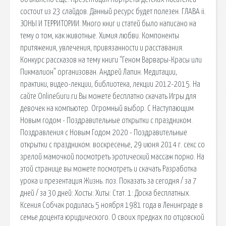
состоит из 23 слайдов. Данный ресурс будет полезен. ГЛАВА ii.
ЗОНЫ И ТЕРРИТОРИИ. Много книг и статей было написано на
тему о том, как животные. Химия любви. Компоненты
притяжения, увлечения, привязанности и расставания.
Конкурс рассказов на тему книги “Геном Варвары-Красы или
Пикмалион” организован. Андрей Лапин. Медитации,
практики, видео-лекции, библиотека, лекции 2012-2015. На
сайте OnlineGuru.ru Вы можете бесплатно скачать Игры для
девочек на компьютер. Огромный выбор. С Наступающим
Новым годом - Поздравительные открытки с праздником.
Поздравления с Новым Годом 2020 - Поздравительные
открытки с праздником. воскресенье, 29 июня 2014 г. секс со
зрелой мамочкой посмотреть эротический массаж порно. На
этой странице вы можете посмотреть и скачать Разработка
урока и презентация Жизнь. поз. Показать за сегодня / за 7
дней / за 30 дней: Хосты: Хиты: Стат. 1: Доска бесплатных.
Ксения Собчак родилась 5 ноября 1981 года в Ленинграде в
семье доцента юридического. О своих предках по отцовской