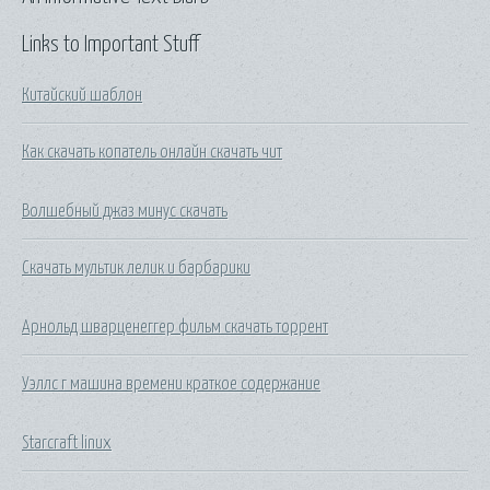
Links to Important Stuff
Китайский шаблон
Как скачать копатель онлайн скачать чит
Волшебный джаз минус скачать
Скачать мультик лелик и барбарики
Арнольд шварценеггер фильм скачать торрент
Уэллс г машина времени краткое содержание
Starcraft linux