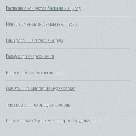
Расписание концертов басты на 2015 год
Мен тартамын сырнайымды текст песни
Гимн россии на гитаре аккорды
Ральф олдо эмерсон книги
Настя я тебя люблю песня текст
Скачать книги маргарита мураховская
Текст песни на тихорецкую аккорды
Daewoo nexia n150 схема электрооборудования