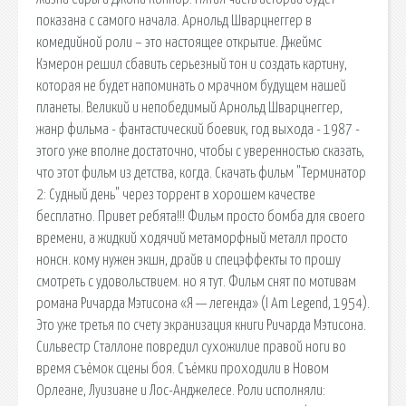
показана с самого начала. Арнольд Шварцнеггер в
комедийной роли – это настоящее открытие. Джеймс
Кэмерон решил сбавить серьезный тон и создать картину,
которая не будет напоминать о мрачном будущем нашей
планеты. Великий и непобедимый Арнольд Шварцнеггер,
жанр фильма - фантастический боевик, год выхода - 1987 -
этого уже вполне достаточно, чтобы с уверенностью сказать,
что этот фильм из детства, когда. Скачать фильм "Терминатор
2: Судный день" через торрент в хорошем качестве
бесплатно. Привет ребята!!! Фильм просто бомба для своего
времени, а жидкий ходячий метаморфный металл просто
нонсн. кому нужен экшн, драйв и спецэффекты то прошу
смотреть с удовольствием. но я тут. Фильм снят по мотивам
романа Ричарда Мэтисона «Я — легенда» (I Am Legend, 1954).
Это уже третья по счету экранизация книги Ричарда Мэтисона.
Сильвестр Сталлоне повредил сухожилие правой ноги во
время съёмок сцены боя. Съёмки проходили в Новом
Орлеане, Луизиане и Лос-Анджелесе. Роли исполняли: