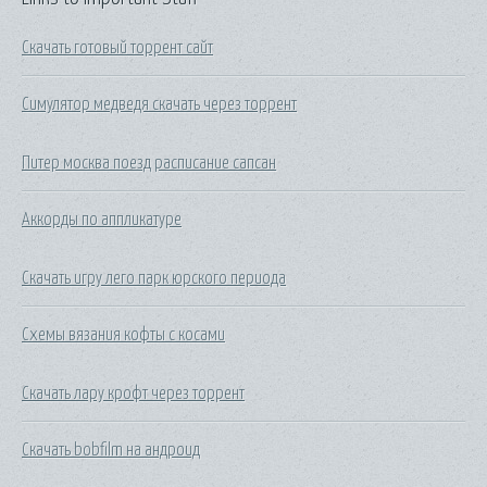
Скачать готовый торрент сайт
Симулятор медведя скачать через торрент
Питер москва поезд расписание сапсан
Аккорды по аппликатуре
Скачать игру лего парк юрского периода
Схемы вязания кофты с косами
Скачать лару крофт через торрент
Скачать bobfilm на андроид