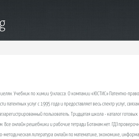
g
Габриелян. Учебник по химии 9 класса. О компании «ЮСТИС» Патентно-прав
и патентных услуг с 1995 года и предоставляет весь спектр услуг, связа
незарегистрированный пользователь. Тридцатая школа - каталог готовых
 Все онлайн решебники и рабочие тетради Ботанам.нет. ГДЗ провероч
бно-методическая литература онлайн по математике, экономике, информа