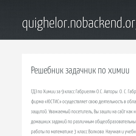
quighelor.nobackend.or
Решебник задачник по химии
ГДЗ по Химии за 9 класс Габриелян О.С. Авторы: О. С. 
фирма «ЮСТИС» осуществляет свою деятельность в област
защитой. Уважаемый посетитель, Вы зашли на сайт как 
домашних заданий по различным общеобразовательным.
работы по математике 3 класс Волкова. Научная и уче