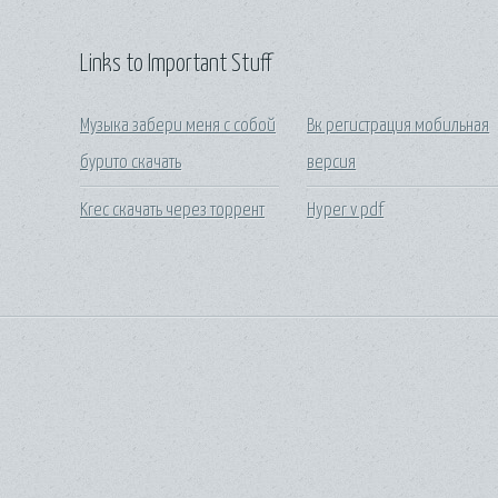
Links to Important Stuff
Музыка забери меня с собой
Вк регистрация мобильная
бурито скачать
версия
Krec скачать через торрент
Hyper v pdf