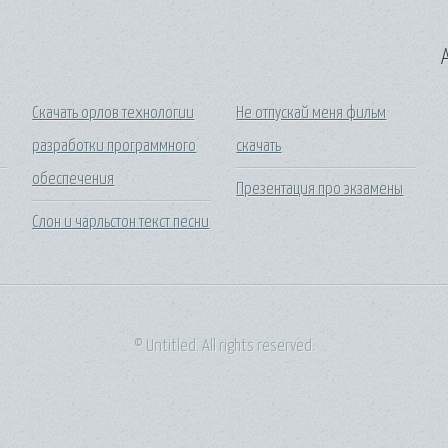
A
Скачать орлов технологии
Не отпускай меня фильм
разработки программного
скачать
обеспечения
Презентация про экзамены
Слон и чарльстон текст песни
© Untitled. All rights reserved.