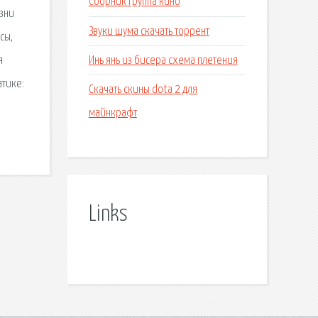
Сборник группа кино
зни
Звуки шума скачать торрент
сы,
Инь янь из бисера схема плетения
я
атике:
Скачать скины dota 2 для
майнкрафт
Links