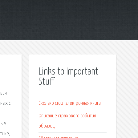
Links to Important
Stuff
овая
нных с
Сколько стоит электронная книга
Описание страхового события
ные
образец
тике,