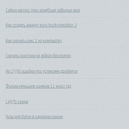
Сафон карлос руис кладбище забытых книг
Как создать аккаунт euro truck simulator 2
Как скачать симс 2 на компьютер
Скачать рингтона на айфон бесплатно
Hp 1536 ошибка при установке драйвера
Физика мякишев синяков 11 класс гдз
L497b схема
Читы для батла в одноклассниках