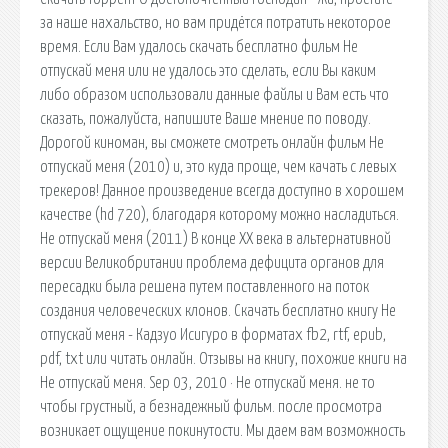
за наше нахальство, но вам придётся потратить некоторое
время. Если Вам удалось скачать бесплатно фильм Не
отпускай меня или не удалось это сделать, если Вы каким
либо образом использовали данные файлы и Вам есть что
сказать, пожалуйста, напишите Ваше мнение по поводу.
Дорогой киноман, вы сможете смотреть онлайн фильм Не
отпускай меня (2010) и, это куда проще, чем качать с левых
трекеров! Данное произведение всегда доступно в хорошем
качестве (hd 720), благодаря которому можно насладиться.
Не отпускай меня (2011) В конце XX века в альтернативной
версии Великобритании проблема дефицита органов для
пересадки была решена путем поставленного на поток
создания человеческих клонов. Скачать бесплатно книгу Не
отпускай меня - Кадзуо Исигуро в форматах fb2, rtf, epub,
pdf, txt или читать онлайн. Отзывы на книгу, похожие книги на
Не отпускай меня. Sep 03, 2010 · Не отпускай меня. не то
чтобы грустный, а безнадежный фильм. после просмотра
возникает ощущение покинутости. Мы даем вам возможность