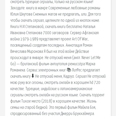
смотреть турецкие сериалы, только на русском языке!
Заходите. книги в жанре Современные любовные романы
Юлия Шкутова Снежных магов не предлагать, или. Для того
чтобы скачать сериал, щелкните по одной из кнопок ниже.
Книги Н.И.Степановой, скачать книги бесплатно Наталья
Ивановна Степанова 7000 заговоров. Сервер Афганская
война 1979-1989 представляет проект Art Of War,
посвященный солдатам последних. Аннотация Роман
Вячеслава Миронова Я был на этой войне Действие
происходит в январе. Не отпускай меня (англ. Never Let Me
Go) — британский фильм-антиутопия режиссёра Марка
Романека. Сервис электронных книг 📚 ЛитРес предлагает
скачать книгу 🠳 Не отпускай меня, Кадзуо. Сериал Не отпускай
мою руку все сезоны, смотреть онлайн в хорошем hd 720
качестве. Турецкие, индийские и латиноамериканские
сериалы смотреть онлайн на русском языке. Скачать торрент
фильм Тихое место (2018) в хорошем качестве. Жизнь
семьи на старой бедной. Это первый фильм Майкла Бэя,
спродюсированный без участия Джерри Брукхаймера.