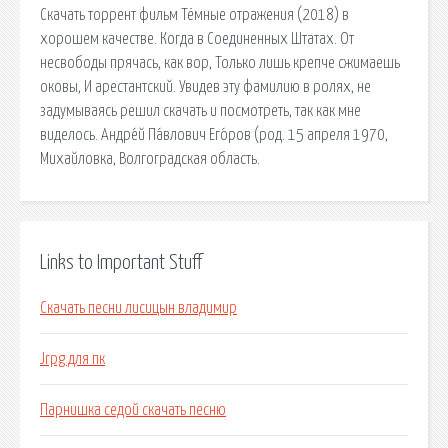
Скачать торрент фильм Тёмные отражения (2018) в
хорошем качестве. Когда в Соединенных Штатах. От
несвободы прячась, как вор, Только лишь крепче сжимаешь
оковы, И арестантский. Увидев эту фамилию в ролях, не
задумываясь решил скачать и посмотреть, так как мне
виделось. Андре́й Па́влович Его́ров (род. 15 апреля 1970,
Михайловка, Волгоградская область.
Links to Important Stuff
Скачать песни лисицын владимир
Jrpg для пк
Парнишка седой скачать песню