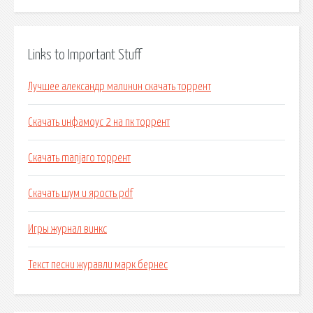
Links to Important Stuff
Лучшее александр малинин скачать торрент
Скачать инфамоус 2 на пк торрент
Скачать manjaro торрент
Скачать шум и ярость pdf
Игры журнал винкс
Текст песни журавли марк бернес