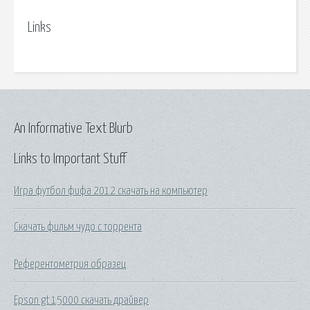
Links
An Informative Text Blurb
Links to Important Stuff
Игра футбол фифа 2012 скачать на компьютер
Скачать фильм чудо с торрента
Референтометрия образец
Epson gt 15000 скачать драйвер