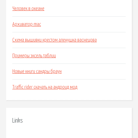
Человек в океане
Архиватор mac
Схема вышивки крестом аленушка васнецова
Примеры эксель таблиц
Новые книги сандры браун
Traffic rider скачать на андроид мод
Links