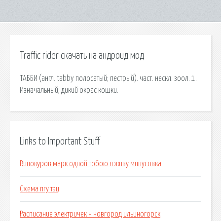
Traffic rider скачать на андроид мод
ТАББИ (англ. tabby полосатый; пестрый). част. нескл. зоол. 1.
Изначальный, дикий окрас кошки.
Links to Important Stuff
Винокуров марк одной тобою я живу минусовка
Схема пгу тэц
Расписание электричек н новгород ильиногорск