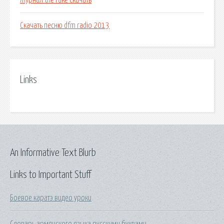
Журнал the rake скачать
Скачать песню dfm radio 2013
Links
An Informative Text Blurb
Links to Important Stuff
Боевое каратэ видео уроки
Словарь армянского языка русскими буквами